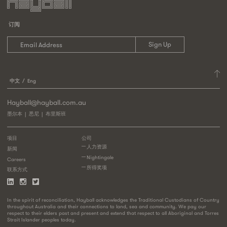
订阅
中文
Eng
Hayball@hayball.com.au
墨尔本
悉尼
布里斯班
项目
公司
人力资源
新闻
Nightingale
Careers
所得奖项
联系方式
In the spirit of reconciliation, Hayball acknowledges the Traditional Custodians of Country
throughout Australia and their connections to land, sea and community. We pay our
respect to their elders past and present and extend that respect to all Aboriginal and Torres
Strait Islander peoples today.