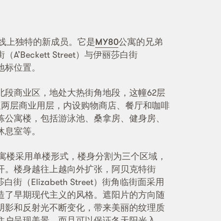
天际线上独特的新成员。它是
MY80
公寓的兄弟
Beckett Street）与伊丽莎白街
汇的地标位置。
北段商业区，地处大热街角地段，这幢62层
及两层商业用层，内设购物商店、餐厅和咖啡
栋公寓楼，包括游泳池、桑拿房、健身房、
休息室等。
e公寓楼采用单楼形式，楼身分割为三个区域，
开。楼身越往上越向外扩张，阿贝克特街
伊丽莎白街（Elizabeth Street）街角临街面采用
造了早期现代主义的风格。遮阳片的方向随
阴影和反射光不断变化，带来美丽的纹理质
住户呈现美景，而且可以保证冬天阳光入