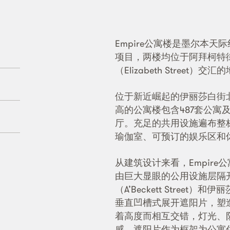
Empire公寓楼是墨尔本
项目，两楼均位于阿拜柯特街（A’
（Elizabeth Street）交
位于新近崛起的伊丽莎白街
高的公寓楼包含487套公寓
厅。充足的共用设施遍布整
瑜伽室、可预订的娱乐区和
从建筑设计来看，Empir
由巨大显眼的公用设施层隔
（A’Beckett Street）和
垂直凹槽式展开遮阳片，塑
着高度而相互交错，灯光、
感。遮阳片作为框架为公寓