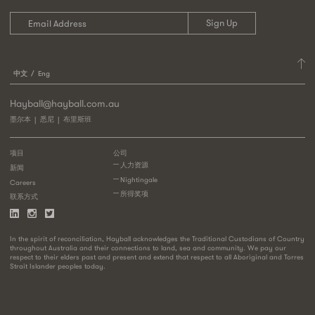
中文
Eng
Hayball@hayball.com.au
墨尔本
悉尼
布里斯班
项目
公司
人力资源
新闻
Nightingale
Careers
所得奖项
联系方式
In the spirit of reconciliation, Hayball acknowledges the Traditional Custodians of Country
throughout Australia and their connections to land, sea and community. We pay our
respect to their elders past and present and extend that respect to all Aboriginal and Torres
Strait Islander peoples today.